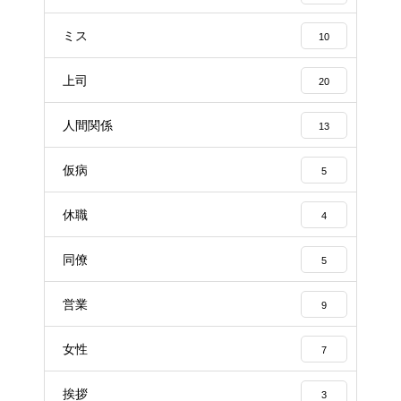
ミス
10
上司
20
人間関係
13
仮病
5
休職
4
同僚
5
営業
9
女性
7
挨拶
3