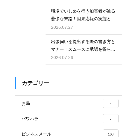
職場でいじめを行う加害者が辿る
悲惨な末路！因果応報の実態と身
の守り方
2026.07.27
出張伺いを提出する際の書き方と
マナー！スムーズに承認を得られ
る例文
2026.07.26
カテゴリー
お局
4
パワハラ
7
ビジネスメール
108