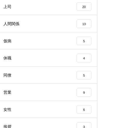
上司
20
人間関係
13
仮病
5
休職
4
同僚
5
営業
9
女性
6
挨拶
3