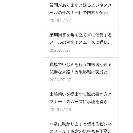
質問がありますと送るビジネスメ
ールの件名！一目で内容が伝わる
書き方
2026.07.27
納期回答を角を立てずに催促する
メールの例文！スムーズに返信を
もらう術
2026.07.27
職場でいじめを行う加害者が辿る
悲惨な末路！因果応報の実態と身
の守り方
2026.07.27
出張伺いを提出する際の書き方と
マナー！スムーズに承認を得られ
る例文
2026.07.26
非常に助かりますと伝えるビジネ
スメール！感謝の気持ちを丁寧に