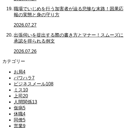
職場でいじめを行う加害者が辿る悲惨な末路！因果応
報の実態と身の守り方
2026.07.27
出張伺いを提出する際の書き方とマナー！スムーズに
承認を得られる例文
2026.07.26
カテゴリー
お局
4
パワハラ
7
ビジネスメール
108
ミス
10
上司
20
人間関係
13
仮病
5
休職
4
同僚
5
営業
9