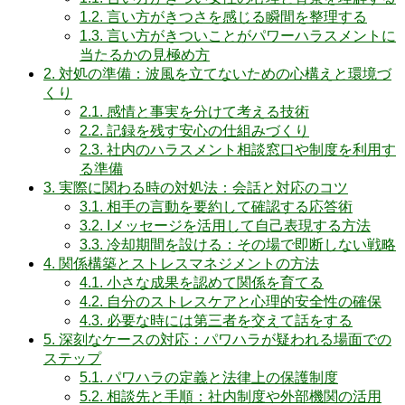
1.2.
言い方がきつさを感じる瞬間を整理する
1.3.
言い方がきついことがパワーハラスメントに
当たるかの見極め方
2.
対処の準備：波風を立てないための心構えと環境づ
くり
2.1.
感情と事実を分けて考える技術
2.2.
記録を残す安心の仕組みづくり
2.3.
社内のハラスメント相談窓口や制度を利用す
る準備
3.
実際に関わる時の対処法：会話と対応のコツ
3.1.
相手の言動を要約して確認する応答術
3.2.
Iメッセージを活用して自己表現する方法
3.3.
冷却期間を設ける：その場で即断しない戦略
4.
関係構築とストレスマネジメントの方法
4.1.
小さな成果を認めて関係を育てる
4.2.
自分のストレスケアと心理的安全性の確保
4.3.
必要な時には第三者を交えて話をする
5.
深刻なケースの対応：パワハラが疑われる場面での
ステップ
5.1.
パワハラの定義と法律上の保護制度
5.2.
相談先と手順：社内制度や外部機関の活用