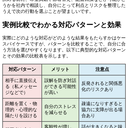
うかを社内で相談し、自分にとって利点とリスクを整理した
うえで次の行動を選ぶことが望ましいです。
実例比較でわかる対応パターンと効果
実際にどのような対応がどのような結果をもたらすかはケー
スバイケースですが、パターンを比較することで、自分に合
う方法を選びやすくなります。以下に典型的な対応パターン
とその効果の比較表を示します。
対応パターン
メリット
注意点
相手に直接伝え
誤解を防ぎ対話
反発されると関係悪
る（私メッセー
ができる可能性
化のリスクあり
ジなどで）
が高い
距離を置く・物
疎遠になりすぎると
自分のストレス
理的・心理的な
協力に支障が出る場
を減らせる
隔たりを設ける
合あり
客観性が増し、
話が大きくなると味