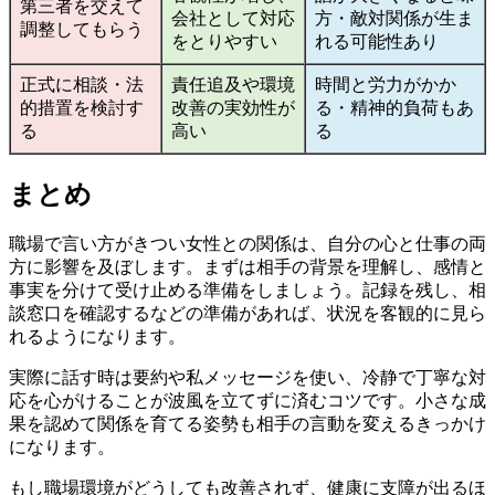
第三者を交えて
会社として対応
方・敵対関係が生ま
調整してもらう
をとりやすい
れる可能性あり
正式に相談・法
責任追及や環境
時間と労力がかか
的措置を検討す
改善の実効性が
る・精神的負荷もあ
る
高い
る
まとめ
職場で言い方がきつい女性との関係は、自分の心と仕事の両
方に影響を及ぼします。まずは相手の背景を理解し、感情と
事実を分けて受け止める準備をしましょう。記録を残し、相
談窓口を確認するなどの準備があれば、状況を客観的に見ら
れるようになります。
実際に話す時は要約や私メッセージを使い、冷静で丁寧な対
応を心がけることが波風を立てずに済むコツです。小さな成
果を認めて関係を育てる姿勢も相手の言動を変えるきっかけ
になります。
もし職場環境がどうしても改善されず、健康に支障が出るほ