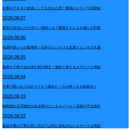
仕事ができると勘違いしてる女の心理！職場のイライラ回避術
2026.08.07
店長が自分にだけ冷たい理由とは？職場ストレスを減らす対策
2026.08.06
体調不良からの復帰時！社外の人へかける言葉とビジネス礼儀
2026.08.05
腹痛や下痢で会社休む時の例文！連絡で使えるスマートな理由
2026.08.04
仕事で怒られてばかりでもう疲れた！心が軽くなる対処法！
2026.08.03
納期遅れる可能性がある時のビジネスメール！信頼を守る例文
2026.08.02
返信不要の丁寧な言い方は？上司に失礼がないスマートな例文