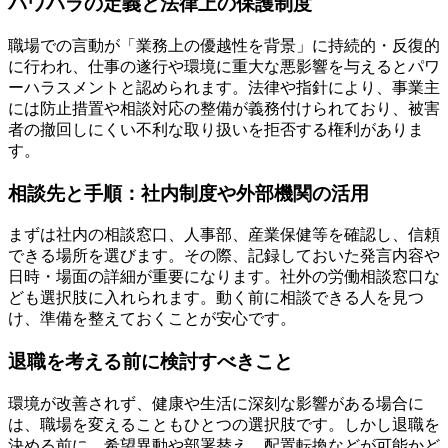
パワハラの定義と法律上の保護制度
職場での言動が「業務上の優越性を背景」に持続的・反復的
に行われ、仕事の遂行や環境に重大な悪影響を与えるとパワ
ーハラスメントと認められます。法律や指針により、事業主
には防止措置や相談対応の整備が義務付けられており、被害
者の撤回しにくい不利な取り扱いを拒否する権利がありま
す。
相談先と手順：社内制度や外部機関の活用
まずは社内の相談窓口、人事部、産業保健等を確認し、信頼
できる場所を選びます。その際、記録しておいた発言内容や
日時・場面の詳細が重要になります。社外の労働相談窓口な
ども選択肢に入れられます。動く前に相談できる人を見つ
け、準備を整えておくことが安心です。
退職を考える前に検討すべきこと
環境が改善されず、健康や生活に深刻な影響がある場合に
は、職場を変えることもひとつの選択肢です。しかし退職を
決める前に、希望異動や部署替え、配置転換などが可能かど