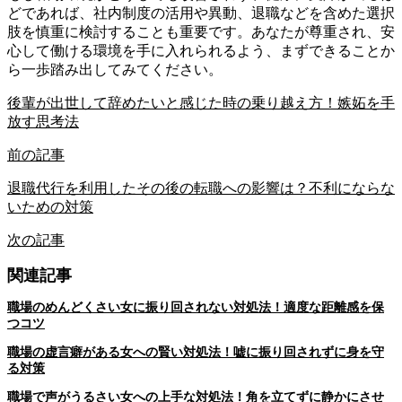
どであれば、社内制度の活用や異動、退職などを含めた選択
肢を慎重に検討することも重要です。あなたが尊重され、安
心して働ける環境を手に入れられるよう、まずできることか
ら一歩踏み出してみてください。
後輩が出世して辞めたいと感じた時の乗り越え方！嫉妬を手
放す思考法
前の記事
退職代行を利用したその後の転職への影響は？不利にならな
いための対策
次の記事
関連記事
職場のめんどくさい女に振り回されない対処法！適度な距離感を保
つコツ
職場の虚言癖がある女への賢い対処法！嘘に振り回されずに身を守
る対策
職場で声がうるさい女への上手な対処法！角を立てずに静かにさせ