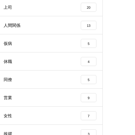
上司
20
人間関係
13
仮病
5
休職
4
同僚
5
営業
9
女性
7
挨拶
3