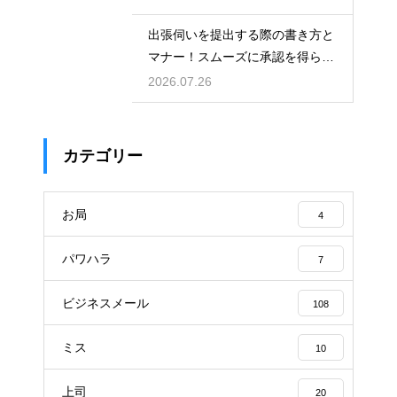
出張伺いを提出する際の書き方と
マナー！スムーズに承認を得られ
る例文
2026.07.26
カテゴリー
お局
4
パワハラ
7
ビジネスメール
108
ミス
10
上司
20