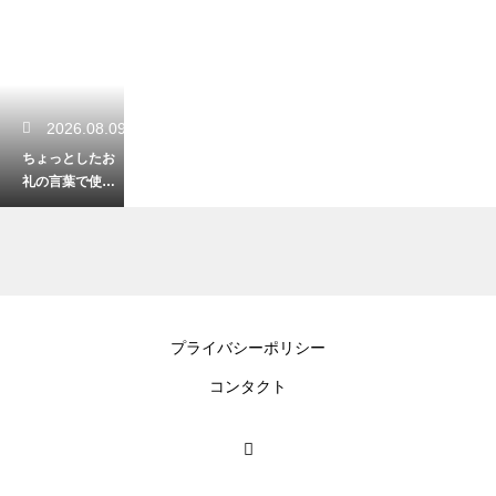
2026.08.09
ちょっとしたお
礼の言葉で使え
る例文！ビジネ
ス関係が好転！
2026.08.08
プライバシーポリシー
仕事ができると
コンタクト
勘違いしてる女
の心理！職場の
イライラ回避術