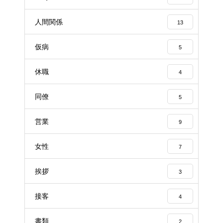
人間関係
13
仮病
5
休職
4
同僚
5
営業
9
女性
7
挨拶
3
接客
4
書類
2