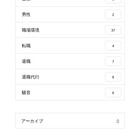
男性
2
職場環境
37
転職
4
退職
7
退職代行
8
騒音
6
アーカイブ