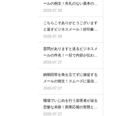
ールの例文！失礼のない基本の書
き方
2026.07.28
こちらこそありがとうございます
と返すビジネスメール！好印象な
例文
2026.07.28
質問がありますと送るビジネスメ
ールの件名！一目で内容が伝わる
書き方
2026.07.27
納期回答を角を立てずに催促する
メールの例文！スムーズに返信を
もらう術
2026.07.27
職場でいじめを行う加害者が辿る
悲惨な末路！因果応報の実態と身
の守り方
2026.07.27