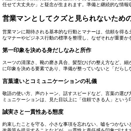
任せて大丈夫か」と疑念が生まれます。準備と継続的な情報
営業マンとしてクズと見られないため
営業マンに期待される基本的な行動とマナーは、信頼を得る
なマナーやビジネス行動の標準を整理し、なぜそれが重要か
第一印象を決める身だしなみと所作
スーツの清潔さ、靴の磨き具合、髪型ひげの整え方など、細
に印象を決める要素であり、準備が整っていないと「だらし
言葉遣いとコミュニケーションの礼儀
敬語の使い方、声のトーン、話すスピードなど、言葉の選び
ミュニケーションは、見た目以上に「信頼できる人」という
誠実さと一貫性ある態度
約束したことを守る、小さな事項を忘れない、嘘をつかない
改善策を提示することなどが、一貫性と責任感を印象づけま