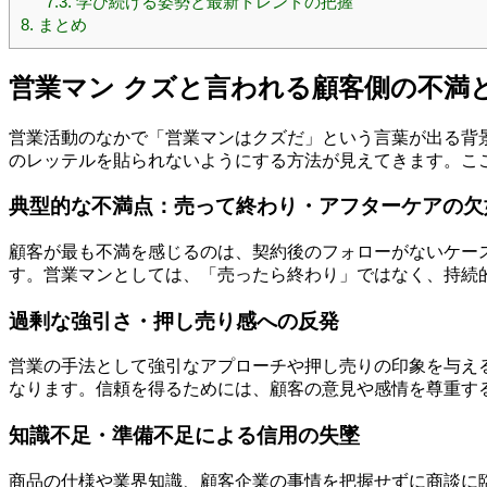
7.3.
学び続ける姿勢と最新トレンドの把握
8.
まとめ
営業マン クズと言われる顧客側の不満
営業活動のなかで「営業マンはクズだ」という言葉が出る背
のレッテルを貼られないようにする方法が見えてきます。こ
典型的な不満点：売って終わり・アフターケアの欠
顧客が最も不満を感じるのは、契約後のフォローがないケー
す。営業マンとしては、「売ったら終わり」ではなく、持続
過剰な強引さ・押し売り感への反発
営業の手法として強引なアプローチや押し売りの印象を与え
なります。信頼を得るためには、顧客の意見や感情を尊重す
知識不足・準備不足による信用の失墜
商品の仕様や業界知識、顧客企業の事情を把握せずに商談に