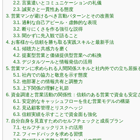
2.2.
言葉遣いとコミュニケーションの礼儀
2.3.
誠実さと一貫性ある態度
3.
営業マンが避けるべき言動パターンとその改善策
3.1.
過剰な自己アピール・虚飾的な表現
3.2.
断りにくさを作る強引な説得
3.3.
聞かずに先入観で語ること
4.
お客様から信頼を勝ち取る実践スキルと最新手法
4.1.
傾聴力と共感力を磨く
4.2.
提案型営業と価値提供型営業への転換
4.3.
デジタルツールと情報発信の活用
5.
営業マンに求められる人間関係スキルと社内外での立ち居振
5.1.
社内での協力と敬意を示す態度
5.2.
他部署との情報共有と調整力
5.3.
上下関係の理解と礼節
6.
資金調達と営業活動の関係性：信頼のある営業で資金も安定
6.1.
安定的なキャッシュフローを生む営業モデルの構築
6.2.
見込顧客管理とリスクヘッジ
6.3.
信頼実績を示すことで資金面も強化
7.
自分自身を見直すためのセルフチェックと成長プラン
7.1.
セルフチェックリストの活用
7.2.
フィードバックを求める習慣