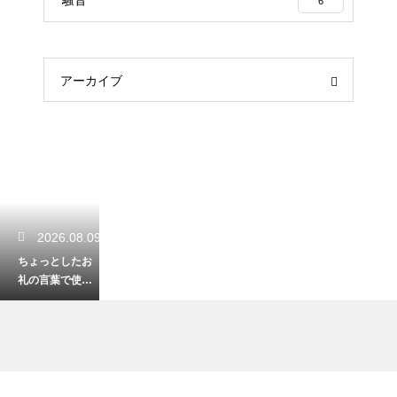
6
アーカイブ
2026.08.09
ちょっとしたお
礼の言葉で使え
る例文！ビジネ
ス関係が好転！