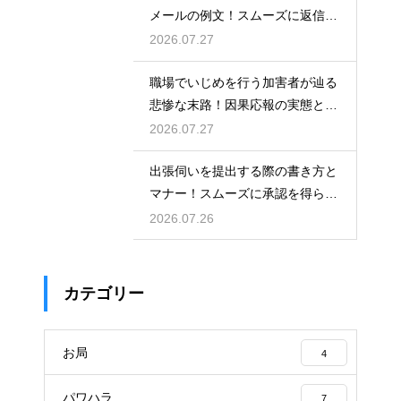
メールの例文！スムーズに返信を
もらう術
2026.07.27
職場でいじめを行う加害者が辿る
悲惨な末路！因果応報の実態と身
の守り方
2026.07.27
出張伺いを提出する際の書き方と
マナー！スムーズに承認を得られ
る例文
2026.07.26
カテゴリー
お局
4
パワハラ
7