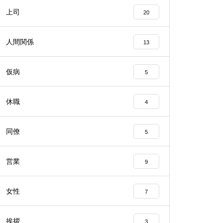
上司
20
人間関係
13
仮病
5
休職
4
同僚
5
営業
9
女性
7
挨拶
3