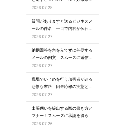
例文
2026.07.28
質問がありますと送るビジネスメ
ールの件名！一目で内容が伝わる
書き方
2026.07.27
納期回答を角を立てずに催促する
メールの例文！スムーズに返信を
もらう術
2026.07.27
職場でいじめを行う加害者が辿る
悲惨な末路！因果応報の実態と身
の守り方
2026.07.27
出張伺いを提出する際の書き方と
マナー！スムーズに承認を得られ
る例文
2026.07.26