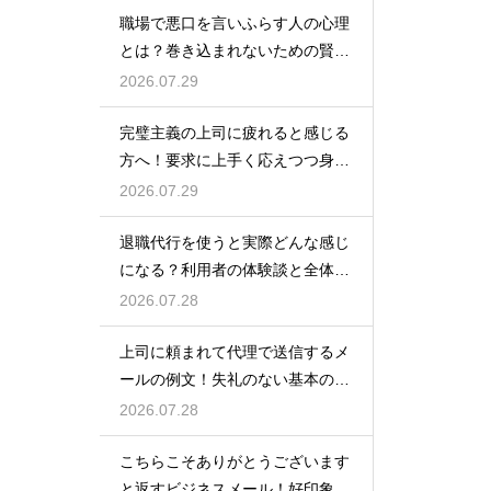
職場で悪口を言いふらす人の心理
とは？巻き込まれないための賢い
対処法
2026.07.29
完璧主義の上司に疲れると感じる
方へ！要求に上手く応えつつ身を
守る方法
2026.07.29
退職代行を使うと実際どんな感じ
になる？利用者の体験談と全体の
流れ
2026.07.28
上司に頼まれて代理で送信するメ
ールの例文！失礼のない基本の書
き方
2026.07.28
こちらこそありがとうございます
と返すビジネスメール！好印象な