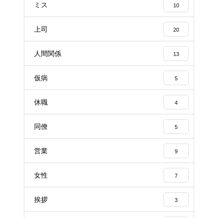
ミス
10
上司
20
人間関係
13
仮病
5
休職
4
同僚
5
営業
9
女性
7
挨拶
3