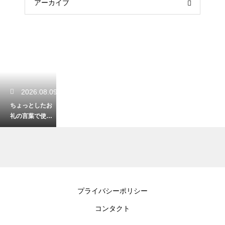
アーカイブ
2026.08.09
ちょっとしたお
礼の言葉で使え
る例文！ビジネ
ス関係が好転！
2026.08.08
プライバシーポリシー
仕事ができると
コンタクト
勘違いしてる女
の心理！職場の