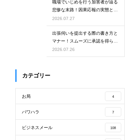
職場でいじめを行う加害者が辿る
悲惨な末路！因果応報の実態と身
の守り方
2026.07.27
出張伺いを提出する際の書き方と
マナー！スムーズに承認を得られ
る例文
2026.07.26
カテゴリー
お局
4
パワハラ
7
ビジネスメール
108