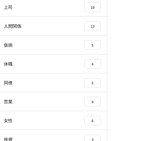
上司
19
人間関係
13
仮病
5
休職
4
同僚
5
営業
9
女性
6
挨拶
3