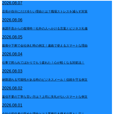
2026.08.07
店長が自分にだけ冷たい理由とは？職場ストレスを減らす対策
2026.08.06
体調不良からの復帰時！社外の人へかける言葉とビジネス礼儀
2026.08.05
腹痛や下痢で会社休む時の例文！連絡で使えるスマートな理由
2026.08.04
仕事で怒られてばかりでもう疲れた！心が軽くなる対処法！
2026.08.03
納期遅れる可能性がある時のビジネスメール！信頼を守る例文
2026.08.02
返信不要の丁寧な言い方は？上司に失礼がないスマートな例文
2026.08.01
会社の前任者の辞めた理由とは？業務引き継ぎの落とし穴！