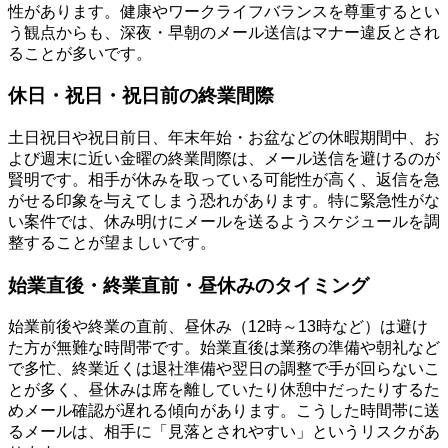
性があります。健康やワークライフバランスを尊重するとい
う観点からも、深夜・早朝のメール送信はマナー違反とされ
ることが多いです。
休日・祝日・祝日前の終業間際
土日祝日や祝日前日、年末年始・お盆などの休暇期間中、お
よび週末に近い金曜の終業間際は、メール送信を避けるのが
賢明です。相手が休みを取っている可能性が高く、返信を急
がせる印象を与えてしまう恐れがあります。特に緊急性がな
い案件では、休み明けにメールを送るようスケジュールを調
整することが望ましいです。
始業直後・終業直前・昼休みのタイミング
始業前後や終業の直前、昼休み（12時～13時など）は避け
た方が無難な時間帯です。始業直後は業務の準備や朝礼など
で多忙、終業近くは退社準備や翌日の調整で手が回らないこ
とが多く、昼休みは席を離していたり休憩中だったりするた
めメール確認が遅れる傾向があります。こうした時間帯に送
るメールは、相手に「見落とされやすい」というリスクがあ