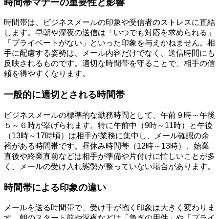
時間帯マナーの重要性と影響
時間帯は、ビジネスメールの印象や受信者のストレスに直結
します。早朝や深夜の送信は「いつでも対応を求められる」
「プライベートがない」といった印象を与えかねません。相
手に配慮する姿勢は、メール内容だけでなく、送信時間にも
反映されるものです。適切な時間帯を守ることで、相手の信
頼を得やすくなります。
一般的に適切とされる時間帯
ビジネスメールの標準的な勤務時間として、午前９時～午後
５～６時が挙げられます。特に午前中（9時～11時）と午後
（13時～17時頃）は相手が業務に集中し、メール確認の余
裕がある時間帯です。昼休み時間帯（12時～13時）、始業
直後や終業直前などは相手が準備や片付けに忙しいことが多
く、メールの受け入れ態勢が整っていない場合があります。
時間帯による印象の違い
メールを送る時間帯で、受け手が抱く印象は大きく変わりま
す。朝のスタート前や深夜などは「急ぎの用件」や「プライ