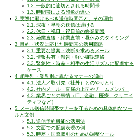
1.2.
一般的に適切とされる時間帯
1.3.
時間帯による印象の違い
2.
実際に避けるべき送信時間帯と、その理由
2.1.
深夜・早朝の送信は避ける
2.2.
休日・祝日・祝日前の終業間際
2.3.
始業直後・終業直前・昼休みのタイミング
3.
目的・状況に応じた時間帯の活用戦略
3.1.
重要な提案・決断を求めるメール
3.2.
情報共有・報告・軽い確認連絡
3.3.
緊急性・時差・相手の生活リズムに配慮する
ケース
4.
相手別・業界別に異なるマナーの傾向
4.1.
法人／取引先（社外）とのやりとり
4.2.
社内メール・直属の上司やチームメンバー
4.3.
業界ごとの事情（IT、金融、医療、クリエイ
ティブなど）
5.
メール送信時間帯マナーを守るための具体的なツー
ルと文例
5.1.
送信予約機能の活用法
5.2.
文面での配慮表現の例
5.3.
時差・国際取引のための調整ツール