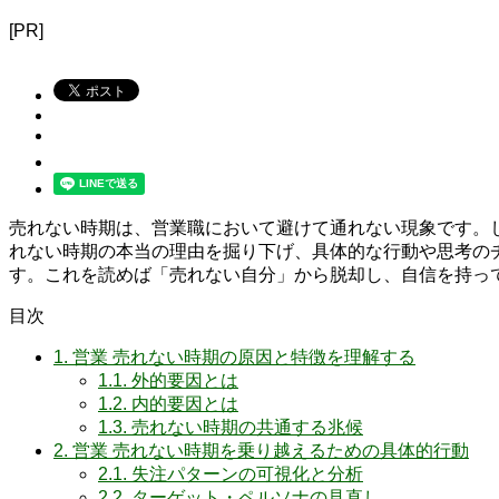
[PR]
売れない時期は、営業職において避けて通れない現象です。
れない時期の本当の理由を掘り下げ、具体的な行動や思考の
す。これを読めば「売れない自分」から脱却し、自信を持っ
目次
1.
営業 売れない時期の原因と特徴を理解する
1.1.
外的要因とは
1.2.
内的要因とは
1.3.
売れない時期の共通する兆候
2.
営業 売れない時期を乗り越えるための具体的行動
2.1.
失注パターンの可視化と分析
2.2.
ターゲット・ペルソナの見直し