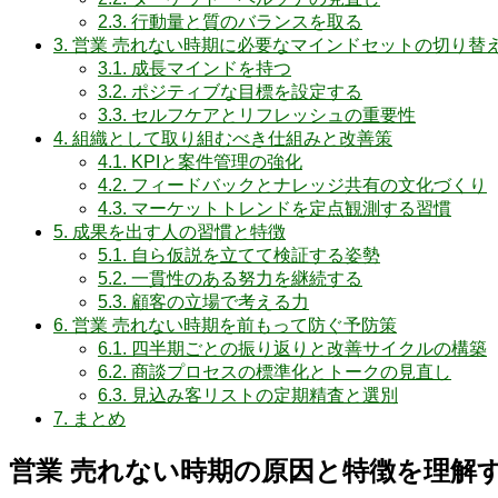
2.3.
行動量と質のバランスを取る
3.
営業 売れない時期に必要なマインドセットの切り替
3.1.
成長マインドを持つ
3.2.
ポジティブな目標を設定する
3.3.
セルフケアとリフレッシュの重要性
4.
組織として取り組むべき仕組みと改善策
4.1.
KPIと案件管理の強化
4.2.
フィードバックとナレッジ共有の文化づくり
4.3.
マーケットトレンドを定点観測する習慣
5.
成果を出す人の習慣と特徴
5.1.
自ら仮説を立てて検証する姿勢
5.2.
一貫性のある努力を継続する
5.3.
顧客の立場で考える力
6.
営業 売れない時期を前もって防ぐ予防策
6.1.
四半期ごとの振り返りと改善サイクルの構築
6.2.
商談プロセスの標準化とトークの見直し
6.3.
見込み客リストの定期精査と選別
7.
まとめ
営業 売れない時期の原因と特徴を理解