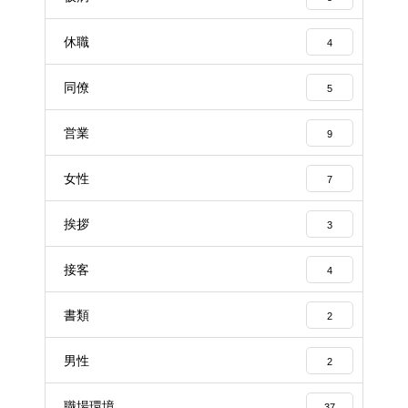
休職
4
同僚
5
営業
9
女性
7
挨拶
3
接客
4
書類
2
男性
2
職場環境
37