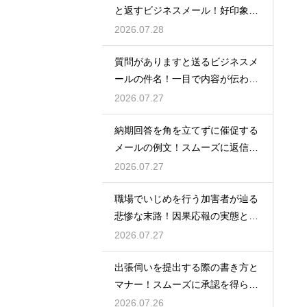
と返すビジネスメール！好印象な
例文
2026.07.28
質問がありますと送るビジネスメ
ールの件名！一目で内容が伝わる
書き方
2026.07.27
納期回答を角を立てずに催促する
メールの例文！スムーズに返信を
もらう術
2026.07.27
職場でいじめを行う加害者が辿る
悲惨な末路！因果応報の実態と身
の守り方
2026.07.27
出張伺いを提出する際の書き方と
マナー！スムーズに承認を得られ
る例文
2026.07.26