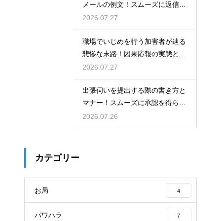
メールの例文！スムーズに返信を
もらう術
2026.07.27
職場でいじめを行う加害者が辿る
悲惨な末路！因果応報の実態と身
の守り方
2026.07.27
出張伺いを提出する際の書き方と
マナー！スムーズに承認を得られ
る例文
2026.07.26
カテゴリー
お局
4
パワハラ
7