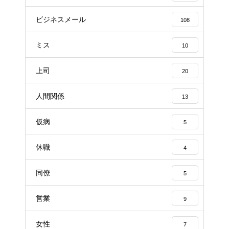
ビジネスメール
108
ミス
10
上司
20
人間関係
13
仮病
5
休職
4
同僚
5
営業
9
女性
7