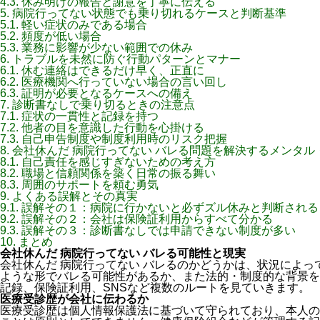
4.3.
休み明けの報告と謝意を丁寧に伝える
5.
病院行ってない状態でも乗り切れるケースと判断基準
5.1.
軽い症状のみである場合
5.2.
頻度が低い場合
5.3.
業務に影響が少ない範囲での休み
6.
トラブルを未然に防ぐ行動パターンとマナー
6.1.
休む連絡はできるだけ早く、正直に
6.2.
医療機関へ行っていない場合の言い回し
6.3.
証明が必要となるケースへの備え
7.
診断書なしで乗り切るときの注意点
7.1.
症状の一貫性と記録を持つ
7.2.
他者の目を意識した行動を心掛ける
7.3.
自己申告制度や制度利用時のリスク把握
8.
会社休んだ 病院行ってない バレる問題を解決するメンタル
8.1.
自己責任を感じすぎないための考え方
8.2.
職場と信頼関係を築く日常の振る舞い
8.3.
周囲のサポートを頼む勇気
9.
よくある誤解とその真実
9.1.
誤解その１：病院に行かないと必ずズル休みと判断される
9.2.
誤解その２：会社は保険証利用からすべて分かる
9.3.
誤解その３：診断書なしでは申請できない制度が多い
10.
まとめ
会社休んだ 病院行ってない バレる可能性と現実
会社休んだ 病院行ってない バレるのかどうかは、状況によ
ような形でバレる可能性があるか、また法的・制度的な背景を
記録、保険証利用、SNSなど複数のルートを見ていきます。
医療受診歴が会社に伝わるか
医療受診歴は個人情報保護法に基づいて守られており、本人の