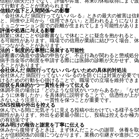
信頼の損失だけでなく、評価や昇進、将来の休暇取得にまで波
て行動することが求められます。
信頼の低下と人間関係への影響
「会社休んだ 病院行ってない バレる」ときの最大の被害は
と、同僚や上司から「信用できない」と思われるようになりま
ミュニケーション面での距離が生まれてしまう可能性がありま
評価や処遇に与える影響
頻繁に休むことや診断書なしで休むことに疑念を抱かれると、
る可能性があります。職場での信用が業績に結びつく場合、休
につながることがあります。
法的・制度的な事態に発展する可能性
診断書の偽造や虚偽の申告など、不正行為が関わると懲戒処分
病手当金等の制度を申請する際には医師の診断が欠かせず、偽
ることがあります。
会社休んだ 病院行ってない バレないための具体的対処法
会社休んだ 病院行ってない バレるのを防ぐには対策が必要
けるための行動を心掛けることで、職場での立場を維持できま
症状を具体的かつ一貫性を持って伝える
体調不良の場合は「どのような症状がいつからあるか」「なぜ
ように休養したか」を具体的に説明することで、信憑性が上が
さないよう注意し、一貫性を保つことが重要です。
SNS投稿や外出を控える
休んでいる間に元気そうに見える投稿や出かけている様子をS
能性があります。外出を必要最小限にし、投稿は控えるか極力
の有効策です。
休み明けの報告と謝意を丁寧に伝える
休みから復帰するときは、まず休んだことへの謝罪、休養を取
とが信頼関係の回復につながります。業務の引継ぎや進捗につ