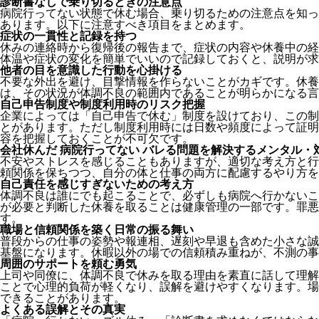
診断書なしで乗り切るときの注意点
病院行ってない状態で休む場合、乗り切るための注意点を知っ
あります。以下に注意すべき項目をまとめます。
症状の一貫性と記録を持つ
休みの連絡時から復帰後の報告まで、症状の内容や休養中の経
体温や症状の変化を簡単でいいので記録しておくと、説明が求
他者の目を意識した行動を心掛ける
不要な外出を避け、目撃情報を作らないことがカギです。休養
は、その状況が体調不良の範囲内であることが明らかになる言
自己申告制度や制度利用時のリスク把握
企業によっては「自己申告で休む」制度を設けており、この制
とがあります。ただし制度利用時には日数や頻度によって証明
容を把握しておくことが不可欠です。
会社休んだ 病院行ってない バレる問題を解決するメンタル・
不安やストレスを感じることもありますが、適切な考え方と行
頼関係を保ちつつ、自分の体と仕事の両方に配慮するやり方を
自己責任を感じすぎないための考え方
体調不良は誰にでも起こることで、必ずしも病院へ行かないこ
が必要と判断した休養を取ることは健康管理の一部です。罪悪
す。
職場と信頼関係を築く日常の振る舞い
普段からの仕事の姿勢や報連相、遅刻や早退も含めた小さな誠
基盤になります。休暇以外の場での信頼積み重ねが、不測の事
周囲のサポートを頼む勇気
上司や同僚に、体調不良で休みを取る理由を素直に話して理解
ことで心理的負荷が軽くなり、誤解を避けやすくなります。場
できることがあります。
よくある誤解とその真実