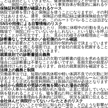
ことは原則としてできません。健康保険組合などが管理する記
め、「病院へ行ってない」という事実自体が制度的に漏れるケ
保険証利用履歴が確認されるケース
病院で診療を受けると保険証を使うことになりますが、その利
ではありません。通常、保険証の使用記録は健康保険組合が管
とはありません。そのため、このルートでバレることはほぼな
SNSや同僚による目撃情報のリスク
SNSで元気そうな投稿をしたり、同僚に休暇中の行動を見ら
職場で「病院に行っていないかもしれない」という疑いを呼ぶ
することが不可欠です。また、見かけの様子が休暇理由と一致
診断書なしで大丈夫か／会社側のルール確認
診断書が必要かどうかは就業規則や契約内容で決まっています
もしれないと感じる場面では、まず会社の規定を把握すること
性について具体的に見ていきます。
就業規則での診断書提出義務
多くの会社では、〇日以上の欠勤で診断書の提出を求める規定
場合には診断書は不要なことが多いですが、長期欠勤や頻度が
義務付けられることがあります。自社の就業規則を確認するこ
法律上の義務と制限
労働基準法では、短期の病気休暇や軽い体調不良での欠勤に対
はありません。診断書義務は基本的に会社の内部ルールに依存
するような正式な制度利用時には医師の証明が必須となります
会社から病院名や受診の有無を聞かれた場合の対応
上司や人事から病院名を聞かれた場合、正直に受診していない
病を疑われることよりも、嘘を重ねた時に発覚したときの信頼
す。症状や休養理由を具体的に説明し、状況を誠実に伝えるこ
会社休んだ 病院行ってない バレたときのリスク
病院行ってないことが会社に知られた場合、どのような影響が