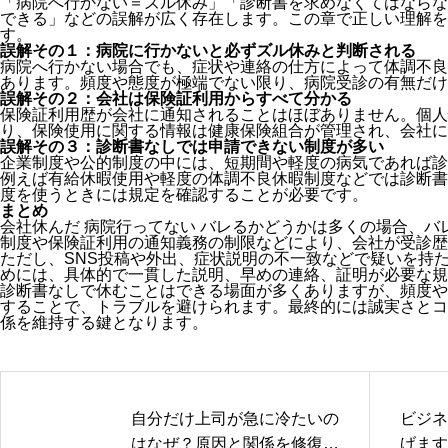
「病院へ行かない＝ズル休み」「診断書を求めなくてはならな
できる」などの誤解が広く存在します。この章で正しい理解を
す。
誤解その１：病院に行かないと必ずズル休みと判断される
病院へ行かない場合でも、症状や連絡の仕方によって体調不良
あります。頻度や態度が極端でない限り、病院受診の有無だけ
誤解その２：会社は保険証利用からすべて分かる
保険証利用歴が会社に通知されることはほぼありません。個人
り、保険使用に関する情報は健康保険組合が管理され、会社に
誤解その３：診断書なしでは申請できない制度が多い
企業制度や公的制度の中には、短期間や軽度の病気であれば診
例えば有給休暇使用や軽度の体調不良休暇制度などでは診断書
度を使うときには規定を確認することが必要です。
まとめ
会社休んだ 病院行ってない バレるかどうかは多くの場合、
制度や保険証利用の通知義務の制限などにより、会社が受診歴
ただし、SNS投稿や外出、症状説明の不一致などで疑いを持
めには、具体的で一貫した説明、早めの連絡、証明が必要な規
診断書なしで休むことはできる場面が多くありますが、頻度や
することで、トラブルを避けられます。最終的には誠実さとコ
係を維持する鍵となります。
自分だけ上司が急に冷たいの
ビジネ
はなぜ？原因と関係を修復す
げます