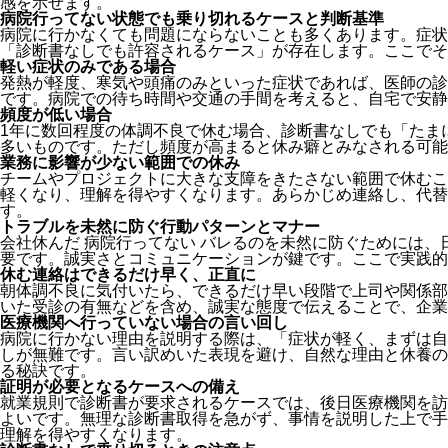
感を示せます。
病院行ってない状態でも乗り切れるケースと判断基準
病院に行かなくても問題にならないことも多くあります。症状
「診断書なしでも許容されるケース」が存在します。ここでそ
軽い症状のみである場合
発熱が軽度、寒気や頭痛のみといった症状であれば、医師の診
です。病院での待ち時間や交通の手間を考えると、自宅で安静
頻度が低い場合
1年に数回程度の体調不良で休む場合、診断書なしでも「たま
多いものです。ただし頻度が高まると休み癖とみなされる可能
業務に影響が少ない範囲での休み
チームやプロジェクトに大きな支障をきたさない範囲で休むこ
軽くなり、理解を得やすくなります。あらかじめ連絡し、代替
す。
トラブルを未然に防ぐ行動パターンとマナー
会社休んだ 病院行ってない バレるのを未然に防ぐためには
要です。誠実さとコミュニケーションが鍵です。ここで実践的
休む連絡はできるだけ早く、正直に
朝体調不良に気付いたら、できるだけ早い段階で上司や関係部
いた受診の有無などを含め、誠実な態度で伝えることで、企業
医療機関へ行っていない場合の言い回し
病院に行かない理由を説明する際は、「症状が軽く、まずは自
しが無難です。言い訳めいた表現を避け、自然な理由と休養の
る秘訣です。
証明が必要となるケースへの備え
就業規則で診断書が要求されるケースでは、後日医療機関を訪
よいです。無理な診断書取得を急がず、事情を説明した上で手
理解を得やすくなります。