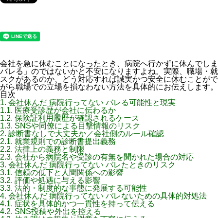
会社を急に休むことになったとき、病院へ行かずに休んでしま
バレる」のではないかと不安になりますよね。実際、職場・就
スクがあるのか、どう対応すれば誠実かつ安全に休むことがで
がら職場での立場を損なわない方法を具体的にお伝えします。
目次
1.
会社休んだ 病院行ってない バレる可能性と現実
1.1.
医療受診歴が会社に伝わるか
1.2.
保険証利用履歴が確認されるケース
1.3.
SNSや同僚による目撃情報のリスク
2.
診断書なしで大丈夫か／会社側のルール確認
2.1.
就業規則での診断書提出義務
2.2.
法律上の義務と制限
2.3.
会社から病院名や受診の有無を聞かれた場合の対応
3.
会社休んだ 病院行ってない バレたときのリスク
3.1.
信頼の低下と人間関係への影響
3.2.
評価や処遇に与える影響
3.3.
法的・制度的な事態に発展する可能性
4.
会社休んだ 病院行ってない バレないための具体的対処法
4.1.
症状を具体的かつ一貫性を持って伝える
4.2.
SNS投稿や外出を控える