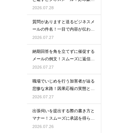
例文
2026.07.28
質問がありますと送るビジネスメ
ールの件名！一目で内容が伝わる
書き方
2026.07.27
納期回答を角を立てずに催促する
メールの例文！スムーズに返信を
もらう術
2026.07.27
職場でいじめを行う加害者が辿る
悲惨な末路！因果応報の実態と身
の守り方
2026.07.27
出張伺いを提出する際の書き方と
マナー！スムーズに承認を得られ
る例文
2026.07.26