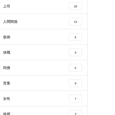
上司
20
人間関係
13
仮病
5
休職
4
同僚
5
営業
9
女性
7
挨拶
3