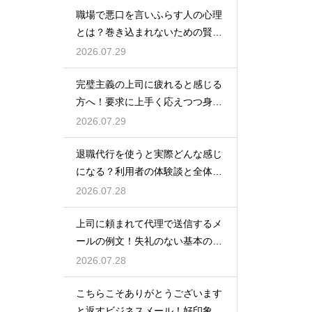
職場で悪口を言いふらす人の心理
とは？巻き込まれないための賢い
対処法
2026.07.29
完璧主義の上司に疲れると感じる
方へ！要求に上手く応えつつ身を
守る方法
2026.07.29
退職代行を使うと実際どんな感じ
になる？利用者の体験談と全体の
流れ
2026.07.28
上司に頼まれて代理で送信するメ
ールの例文！失礼のない基本の書
き方
2026.07.28
こちらこそありがとうございます
と返すビジネスメール！好印象な