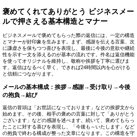
褒めてくれてありがとう ビジネスメー
ルで押さえる基本構造とマナー
ビジネスメールで褒めてもらった際の返信には、一定の構造
とマナーが好印象を生みます。まず、感謝を伝える言葉、次
に謙虚さを保ちつつ喜びを表現し、最後に今後の意欲や継続
性を示す一文を添えるのが基本の流れです。件名は返信機能
を使ってオリジナルを維持し、敬称や挨拶を丁寧に選びま
す。返信はなるべく早く、できれば24時間以内を心がける
と信頼につながります。
メールの基本構成：挨拶→感謝→受け取り→今後
の抱負→結び
返信の冒頭は「お世話になっております」などの挨拶文から
始めます。その後、相手の褒めの言葉に対して「ありがとう
ございます」などの感謝を述べます。続いて、褒めてもらっ
たことに対する喜びを表現し、「今後も～いたします」など
の抱負で終わる構成が整った文章になります。この構造を守