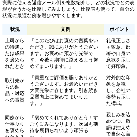
実際に使える返信メール例を複数紹介し、どの状況でどの表
現が合うかを比較してみましょう。比較表も使って、自分の
状況に最適な例を選びやすくします。
状況
文例
ポイント
上司から
「このたびはお褒めの言葉をい
礼儀正しさ
の待遇ま
ただき、誠にありがとうござい
＋敬意。部
たは成果
ます。お褒めに預かり光栄で
署や自身の
を褒めら
す。今後も期待に添えるよう努
意欲を示し
れたとき
めてまいります。」
て好印象。
「貴重なご評価を賜りありがと
対外的な印
取引先か
うございます。お褒めいただき
象を意識
らの製
大変光栄に存じます。引き続き
し、会社の
品・対応
品質向上に努めてまいりま
姿勢も示し
への賞賛
す。」
た構成。
親しみを込
同僚から
「褒めてくれてありがとう！す
めつつ、敬
仕事ぶり
ごく励みになります。次回も期
語は控えめ
を褒めら
待を裏切らないよう頑張る
で自然な言
れたとき
ね。」