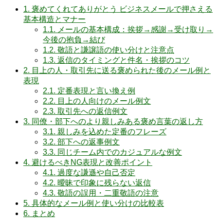
1.
褒めてくれてありがとう ビジネスメールで押さえる
基本構造とマナー
1.1.
メールの基本構成：挨拶→感謝→受け取り→
今後の抱負→結び
1.2.
敬語と謙譲語の使い分けと注意点
1.3.
返信のタイミングと件名・挨拶のコツ
2.
目上の人・取引先に送る褒められた後のメール例と
表現
2.1.
定番表現と言い換え例
2.2.
目上の人向けのメール例文
2.3.
取引先への返信例文
3.
同僚・部下へのより親しみある褒め言葉の返し方
3.1.
親しみを込めた定番のフレーズ
3.2.
部下への返事例文
3.3.
同じチーム内でのカジュアルな例文
4.
避けるべきNG表現と改善ポイント
4.1.
過度な謙遜や自己否定
4.2.
曖昧で印象に残らない返信
4.3.
敬語の誤用・二重敬語の注意
5.
具体的なメール例と使い分けの比較表
6.
まとめ