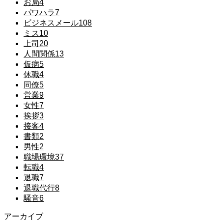
お局
4
パワハラ
7
ビジネスメール
108
ミス
10
上司
20
人間関係
13
仮病
5
休職
4
同僚
5
営業
9
女性
7
挨拶
3
接客
4
書類
2
男性
2
職場環境
37
転職
4
退職
7
退職代行
8
騒音
6
アーカイブ