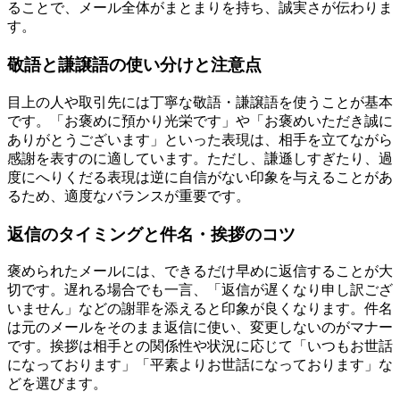
ることで、メール全体がまとまりを持ち、誠実さが伝わりま
す。
敬語と謙譲語の使い分けと注意点
目上の人や取引先には丁寧な敬語・謙譲語を使うことが基本
です。「お褒めに預かり光栄です」や「お褒めいただき誠に
ありがとうございます」といった表現は、相手を立てながら
感謝を表すのに適しています。ただし、謙遜しすぎたり、過
度にへりくだる表現は逆に自信がない印象を与えることがあ
るため、適度なバランスが重要です。
返信のタイミングと件名・挨拶のコツ
褒められたメールには、できるだけ早めに返信することが大
切です。遅れる場合でも一言、「返信が遅くなり申し訳ござ
いません」などの謝罪を添えると印象が良くなります。件名
は元のメールをそのまま返信に使い、変更しないのがマナー
です。挨拶は相手との関係性や状況に応じて「いつもお世話
になっております」「平素よりお世話になっております」な
どを選びます。