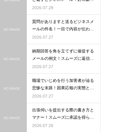
例文
2026.07.28
質問がありますと送るビジネスメ
ールの件名！一目で内容が伝わる
書き方
2026.07.27
納期回答を角を立てずに催促する
メールの例文！スムーズに返信を
もらう術
2026.07.27
職場でいじめを行う加害者が辿る
悲惨な末路！因果応報の実態と身
の守り方
2026.07.27
出張伺いを提出する際の書き方と
マナー！スムーズに承認を得られ
る例文
2026.07.26