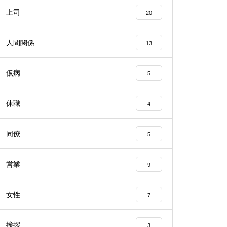
上司
20
人間関係
13
仮病
5
休職
4
同僚
5
営業
9
女性
7
挨拶
3