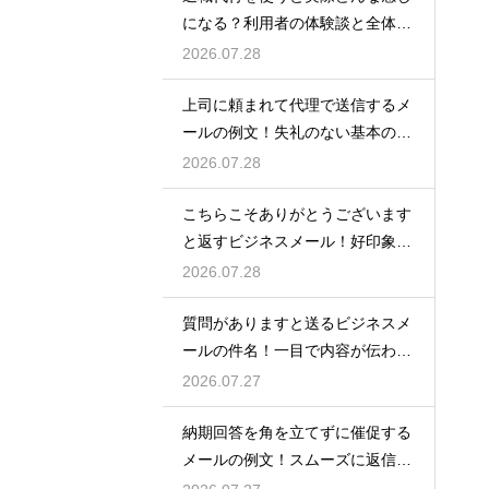
になる？利用者の体験談と全体の
流れ
2026.07.28
上司に頼まれて代理で送信するメ
ールの例文！失礼のない基本の書
き方
2026.07.28
こちらこそありがとうございます
と返すビジネスメール！好印象な
例文
2026.07.28
質問がありますと送るビジネスメ
ールの件名！一目で内容が伝わる
書き方
2026.07.27
納期回答を角を立てずに催促する
メールの例文！スムーズに返信を
もらう術