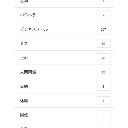
お局
4
パワハラ
7
ビジネスメール
107
ミス
10
上司
20
人間関係
13
仮病
5
休職
4
同僚
5