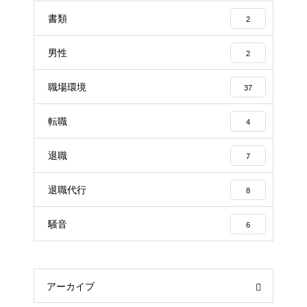
書類
2
男性
2
職場環境
37
転職
4
退職
7
退職代行
8
騒音
6
アーカイブ