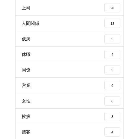
上司
20
人間関係
13
仮病
5
休職
4
同僚
5
営業
9
女性
6
挨拶
3
接客
4