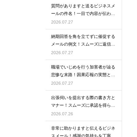
質問がありますと送るビジネスメ
ールの件名！一目で内容が伝わる
書き方
2026.07.27
納期回答を角を立てずに催促する
メールの例文！スムーズに返信を
もらう術
2026.07.27
職場でいじめを行う加害者が辿る
悲惨な末路！因果応報の実態と身
の守り方
2026.07.27
出張伺いを提出する際の書き方と
マナー！スムーズに承認を得られ
る例文
2026.07.26
非常に助かりますと伝えるビジネ
スメール！感謝の気持ちを丁寧に