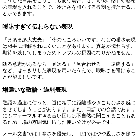
こうした言葉をどうしても使う場合には、前後に謝罪や感謝
の表現を入れることで、冷たさを和らげる役割を持たせるこ
とができます。
曖昧すぎて伝わらない表現
「まあまあ大丈夫」「今のところいいです」などの曖昧表現
は相手に理解されにくいことがあります。真意が伝わらず、
期待を残してしまうためトラブルの原因になりかねません。
断る意志があるなら「見送る」「見合わせる」「遠慮する」
など、はっきりした表現を用いたうえで、曖昧さを避けるこ
とが望ましいです。
場違いな敬語・過剰表現
敬語を過度に使うと、逆に相手に距離感やぎこちなさを感じ
させてしまうことがあります。また、口語での会話であまり
にもフォーマルすぎる言い回しは不自然に聞こえることもあ
るため、場の雰囲気に応じた使い分けが必要です。
メール文書では丁寧さを優先し、口頭ではやや親しさを保つ