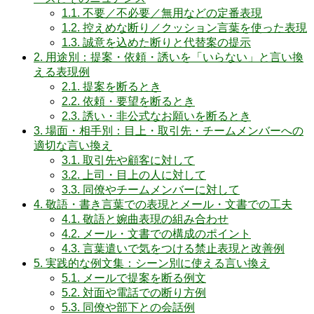
1.1.
不要／不必要／無用などの定番表現
1.2.
控えめな断り／クッション言葉を使った表現
1.3.
誠意を込めた断りと代替案の提示
2.
用途別：提案・依頼・誘いを「いらない」と言い換
える表現例
2.1.
提案を断るとき
2.2.
依頼・要望を断るとき
2.3.
誘い・非公式なお願いを断るとき
3.
場面・相手別：目上・取引先・チームメンバーへの
適切な言い換え
3.1.
取引先や顧客に対して
3.2.
上司・目上の人に対して
3.3.
同僚やチームメンバーに対して
4.
敬語・書き言葉での表現とメール・文書での工夫
4.1.
敬語と婉曲表現の組み合わせ
4.2.
メール・文書での構成のポイント
4.3.
言葉遣いで気をつける禁止表現と改善例
5.
実践的な例文集：シーン別に使える言い換え
5.1.
メールで提案を断る例文
5.2.
対面や電話での断り方例
5.3.
同僚や部下との会話例