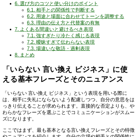
6.
選び方のコツと使い分けのポイント
6.1.
相手との関係性で判断する
6.2.
用途と場面に合わせてトーンを調整する
6.3.
理由の伝え方と代替案の有無
7.
よくある間違いと避けるべき表現
7.1.
強すぎたり冷たく感じる表現
7.2.
曖昧すぎて伝わらない表現
7.3.
場違いな敬語・過剰表現
8.
まとめ
「いらない 言い換え ビジネス」に使
える基本フレーズとそのニュアンス
「いらない 言い換え ビジネス」という表現を用いる際に
は、相手に失礼にならないよう配慮しつつ、自分の意思をは
っきり伝えることが求められます。直接的な否定よりも、や
わらかなフレーズを選ぶことでコミュニケーションがスムー
ズになります。
ここではまず、最も基本となる言い換えフレーズとその特徴
やニュアンスを紹介します。自分の立場や相手との関係性に