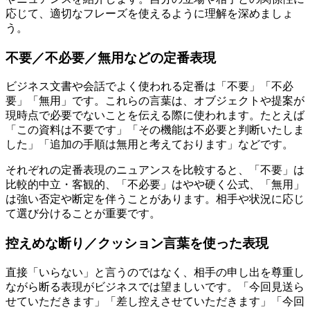
応じて、適切なフレーズを使えるように理解を深めましょ
う。
不要／不必要／無用などの定番表現
ビジネス文書や会話でよく使われる定番は「不要」「不必
要」「無用」です。これらの言葉は、オブジェクトや提案が
現時点で必要でないことを伝える際に使われます。たとえば
「この資料は不要です」「その機能は不必要と判断いたしま
した」「追加の手順は無用と考えております」などです。
それぞれの定番表現のニュアンスを比較すると、「不要」は
比較的中立・客観的、「不必要」はやや硬く公式、「無用」
は強い否定や断定を伴うことがあります。相手や状況に応じ
て選び分けることが重要です。
控えめな断り／クッション言葉を使った表現
直接「いらない」と言うのではなく、相手の申し出を尊重し
ながら断る表現がビジネスでは望ましいです。「今回見送ら
せていただきます」「差し控えさせていただきます」「今回