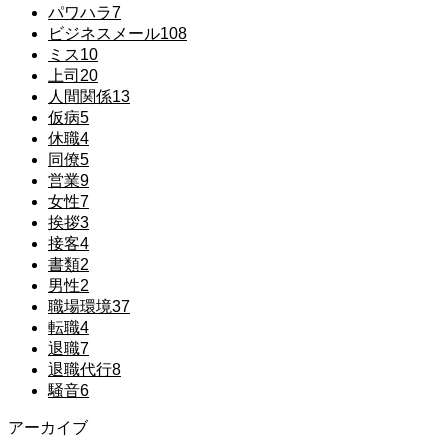
パワハラ
7
ビジネスメール
108
ミス
10
上司
20
人間関係
13
仮病
5
休職
4
同僚
5
営業
9
女性
7
挨拶
3
接客
4
書類
2
男性
2
職場環境
37
転職
4
退職
7
退職代行
8
騒音
6
アーカイブ