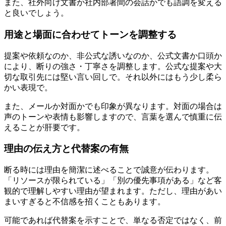
また、社外向け文書か社内部署間の会話かでも語調を変える
と良いでしょう。
用途と場面に合わせてトーンを調整する
提案や依頼なのか、非公式な誘いなのか、公式文書か口頭か
により、断りの強さ・丁寧さを調整します。公式な提案や大
切な取引先には堅い言い回しで。それ以外にはもう少し柔ら
かい表現で。
また、メールか対面かでも印象が異なります。対面の場合は
声のトーンや表情も影響しますので、言葉を選んで慎重に伝
えることが肝要です。
理由の伝え方と代替案の有無
断る時には理由を簡潔に述べることで誠意が伝わります。
「リソースが限られている」「別の優先事項がある」など客
観的で理解しやすい理由が望まれます。ただし、理由があい
まいすぎると不信感を招くこともあります。
可能であれば代替案を示すことで、単なる否定ではなく、前